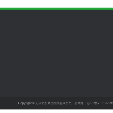
关于我们
产品中心
新闻动态
公司简介
精品展示
行业动态
企业文化
精密铸造+表面…
公司动态
企业风采
冲压件
常见问题
Copyright © 无锡弘凯精密机械有限公司 备案号：
苏ICP备20210299
锻造件
锻造+精加工